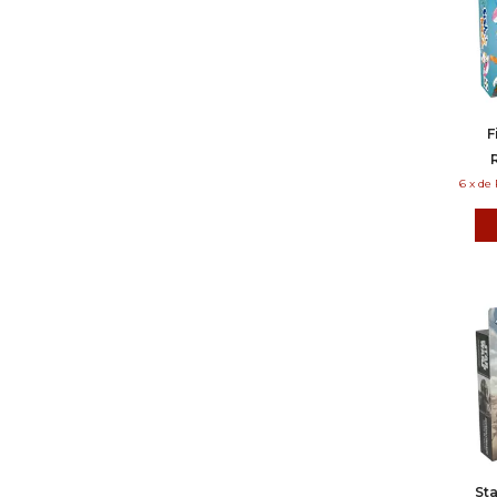
F
6
x
de
Sta