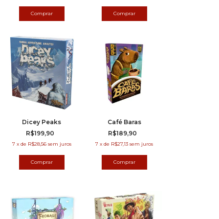
Dicey Peaks
Café Baras
R$199,90
R$189,90
7
x
de
R$28,56
sem juros
7
x
de
R$27,13
sem juros