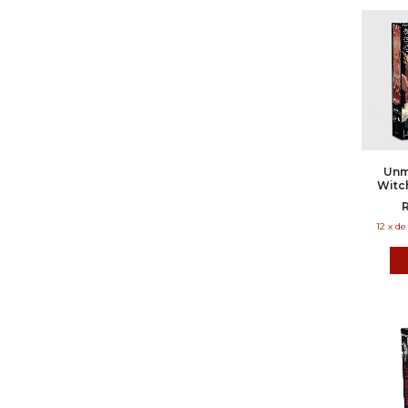
Unm
Witc
d
12
x
d