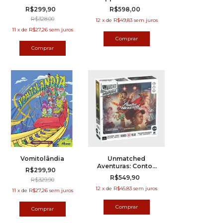
R$299,90
R$598,00
R$328,00
12
x
de
R$49,83
sem juros
11
x
de
R$27,26
sem juros
Vomitolândia
Unmatched
Aventuras: Contos
R$299,90
Fantásticos + cartas
R$549,90
R$329,90
FOIL
12
x
de
R$45,83
sem juros
11
x
de
R$27,26
sem juros