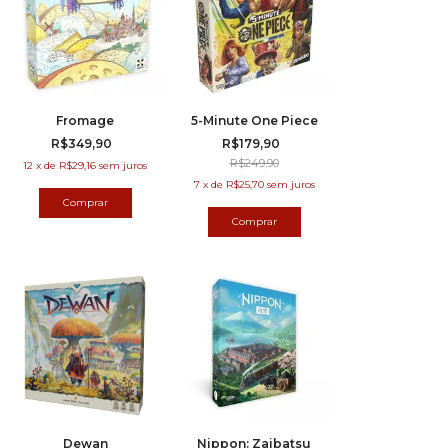
Fromage
5-Minute One Piece
R$349,90
R$179,90
R$249,90
12
x
de
R$29,16
sem juros
7
x
de
R$25,70
sem juros
Dewan
Nippon: Zaibatsu