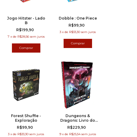
Jogo Hitster - Lado
Dobble : One Piece
B
R$99,90
R$199,90
3
x
de
R$33,30
sem juros
7
x
de
R$28,56
sem juros
Forest Shuffle -
Dungeons &
Exploração
Dragons: Livro do
Mestre (5.5e)
R$99,90
R$229,90
3
x
de
R$33,30
sem juros
9
x
de
R$25,54
sem juros