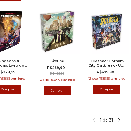
ungeons &
Skyrise
DCeased: Gotham
ons: Livro do
City Outbreak - Um
R$469,90
ador 2024 -
Jogo Zombicide
R$229,99
R$479,90
R$499,90
ortugues
Asmodee)
R$25,55
sem juros
12
x
de
R$39,99
sem juros
12
x
de
R$39,16
sem juros
1
de
31