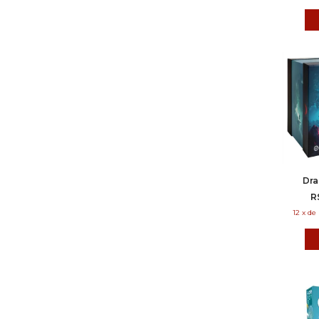
Dra
R
12
x
de