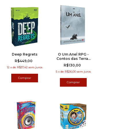
Deep Regrets
O Um Anel RPG -
Contos das Terras
R$449,00
Ermas
R$130,00
12
x
de
R$37,42
sem juros
5
x
de
R$26,00
sem juros