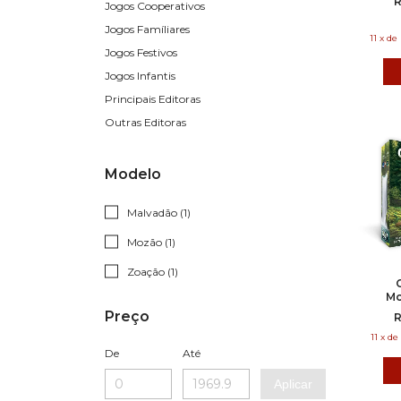
R
Jogos Cooperativos
Jogos Famíliares
11
x
de
Jogos Festivos
Jogos Infantis
Principais Editoras
Outras Editoras
Modelo
Malvadão (1)
Mozão (1)
Zoação (1)
M
Natur
Preço
R
11
x
de
De
Até
Aplicar