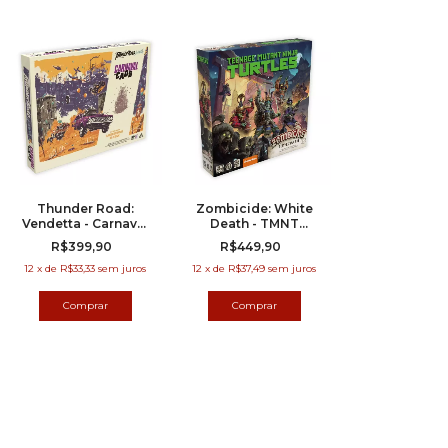
Thunder Road:
Zombicide: White
Vendetta - Carnaval
Death - TMNT
do Caos (Expansão)
Timecrash
R$399,90
R$449,90
(Expansão)
12
x
de
R$33,33
sem juros
12
x
de
R$37,49
sem juros