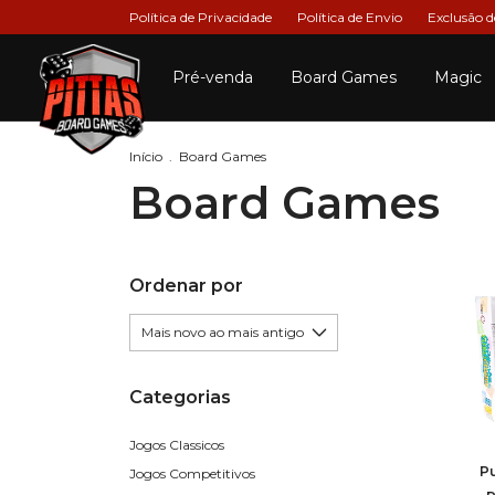
Política de Privacidade
Política de Envio
Exclusão 
Pré-venda
Board Games
Magic
Início
.
Board Games
Board Games
Ordenar por
Categorias
Jogos Classicos
P
Jogos Competitivos