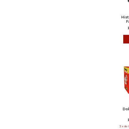
Hist
F
Dob
3
x
de