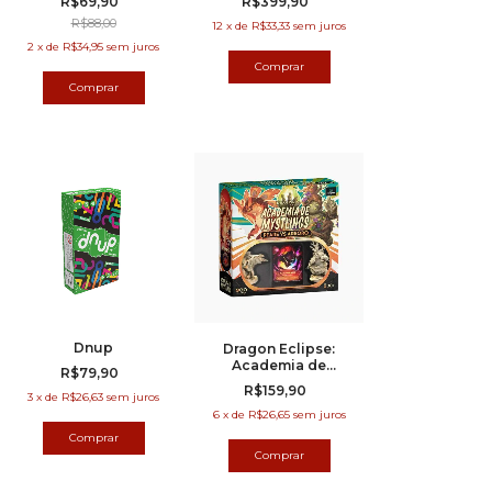
R$69,90
R$399,90
R$88,00
12
x
de
R$33,33
sem juros
2
x
de
R$34,95
sem juros
Dnup
Dragon Eclipse:
Academia de
R$79,90
Mystlings – Peare vs
R$159,90
3
x
de
R$26,63
sem juros
Arboro
6
x
de
R$26,65
sem juros