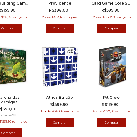
uilding Game
Providence
Card Game Core Set
- Facção
(Edição em Inglês)
R$159,90
R$398,00
R$599,90
ndaloriana
Expansão)
R$26,65
sem juros
12
x
de
R$33,17
sem juros
12
x
de
R$49,99
sem juros
archa das
Athos Bulcão
Pit Crew
Formigas
R$499,90
R$119,90
$390,00
12
x
de
R$41,66
sem juros
4
x
de
R$29,98
sem juros
R$424,90
R$32,50
sem juros