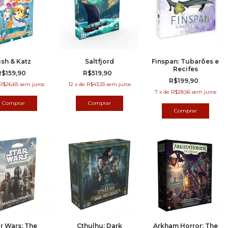
ish & Katz
Saltfjord
Finspan: Tubarões e
Recifes
R$159,90
R$519,90
R$199,90
R$26,65
sem juros
12
x
de
R$43,33
sem juros
7
x
de
R$28,56
sem juros
r Wars: The
Cthulhu: Dark
Arkham Horror: The