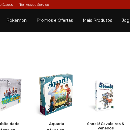
de Dados
Termos de Serviço
Pokémon
Promos e Ofertas
Mais Produtos
Jog
ublicidade
Aquaria
Shock! Cavaleiros &
Venenos