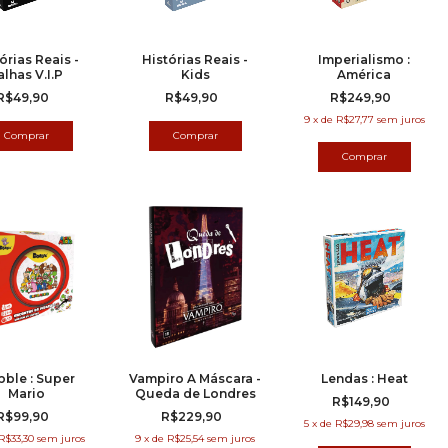
órias Reais -
Histórias Reais -
Imperialismo :
alhas V.I.P
Kids
América
R$49,90
R$49,90
R$249,90
9
x
de
R$27,77
sem juros
ble : Super
Vampiro A Máscara -
Lendas : Heat
Mario
Queda de Londres
R$149,90
R$99,90
R$229,90
5
x
de
R$29,98
sem juros
R$33,30
sem juros
9
x
de
R$25,54
sem juros