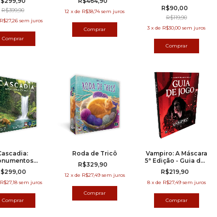
$299,90
R$464,90
R$90,00
R$399,90
12
x
de
R$38,74
sem juros
R$119,90
R$27,26
sem juros
3
x
de
R$30,00
sem juros
Cascadia:
Roda de Tricô
Vampiro: A Máscara
onumentos
5ª Edição - Guia dos
R$329,90
ais (Expansão)
Jogadores
$299,00
R$219,90
(Suplemento)
12
x
de
R$27,49
sem juros
R$27,18
sem juros
8
x
de
R$27,49
sem juros