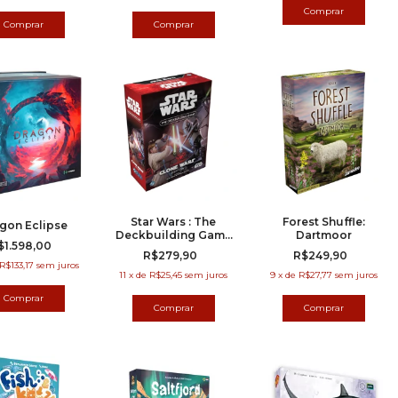
Star Wars : The
Forest Shuffle:
gon Eclipse
Deckbuilding Game
Dartmoor
$1.598,00
– Clone Wars Edition
R$279,90
R$249,90
R$133,17
sem juros
11
x
de
R$25,45
sem juros
9
x
de
R$27,77
sem juros