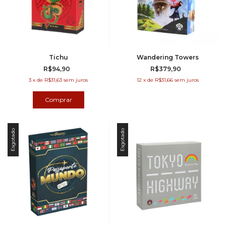
Tichu
Wandering Towers
R$94,90
R$379,90
3
x
de
R$31,63
sem juros
12
x
de
R$31,66
sem juros
Esgotado
Esgotado