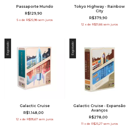
Passaporte Mundo
Tokyo Highway - Rainbow
City
R$129,90
R$379,90
5
x
de
R$25,98
sem juros
12
x
de
R$31,66
sem juros
Esgotado
Esgotado
Galactic Cruise
Galactic Cruise - Expansão
Avanços
R$1.148,00
R$278,00
12
x
de
R$95,67
sem juros
11
x
de
R$25,27
sem juros