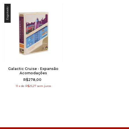
Esgotado
Galactic Cruise - Expansão
Acomodações
R$278,00
11
x
de
R$25,27
sem juros