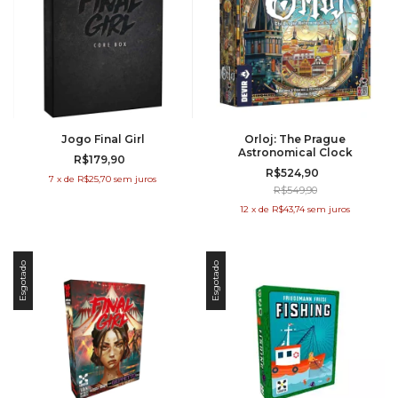
Jogo Final Girl
Orloj: The Prague
Astronomical Clock
R$179,90
R$524,90
7
x
de
R$25,70
sem juros
R$549,90
12
x
de
R$43,74
sem juros
Esgotado
Esgotado