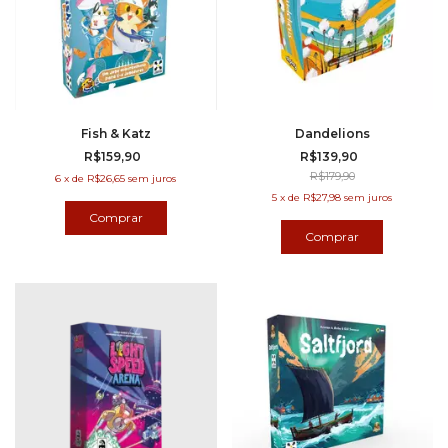
Fish & Katz
Dandelions
R$159,90
R$139,90
R$179,90
6
x
de
R$26,65
sem juros
5
x
de
R$27,98
sem juros