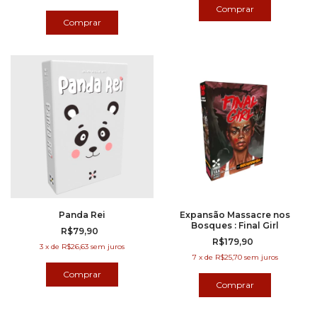
Panda Rei
Expansão Massacre nos
Bosques : Final Girl
R$79,90
R$179,90
3
x
de
R$26,63
sem juros
7
x
de
R$25,70
sem juros