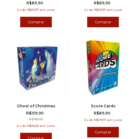
R$89,90
R$89,90
3
x
de
R$29,97
sem juros
3
x
de
R$29,97
sem juros
Ghost of Christmas
Score Cards
R$159,90
R$89,90
R$189,90
3
x
de
R$29,97
sem juros
6
x
de
R$26,65
sem juros