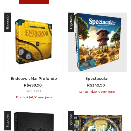
Esgotado
Esgotado
Endeavor: Mar Profundo
Spectacular
R$499,90
R$349,90
R$599,80
12
x
de
R$29,16
sem juros
12
x
de
R$41,66
sem juros
Esgotado
Esgotado