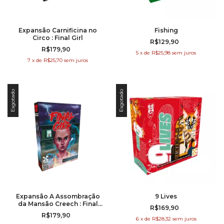
Expansão Carnificina no
Fishing
Circo : Final Girl
R$129,90
R$179,90
5
x
de
R$25,98
sem juros
7
x
de
R$25,70
sem juros
Esgotado
Esgotado
Expansão A Assombração
9 Lives
da Mansão Creech : Final
R$169,90
Girl
R$179,90
6
x
de
R$28,32
sem juros