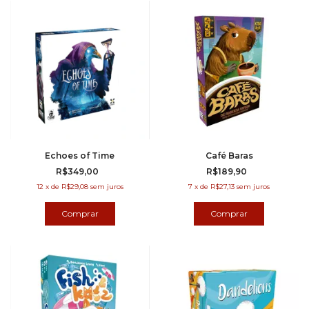
Echoes of Time
Café Baras
R$349,00
R$189,90
12
x
de
R$29,08
sem juros
7
x
de
R$27,13
sem juros