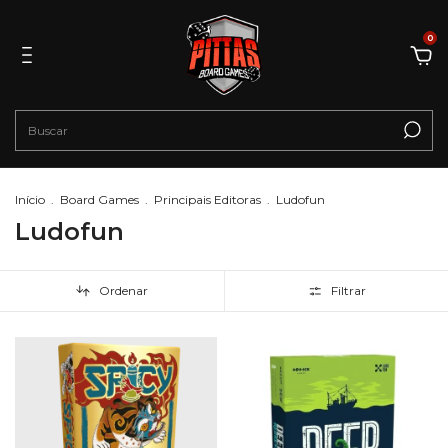
0
Início
.
Board Games
.
Principais Editoras
.
Ludofun
Ludofun
Ordenar
Filtrar