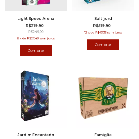
Light Speed Arena
Saltfjord
R$219,90
R$519,90
R$249,90
12
x
de
R$43,33
sem juros
8
x
de
R$27,49
sem juros
Jardim Encantado
Famiglia