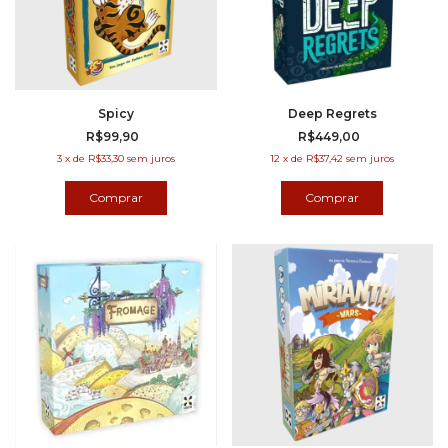
Spicy
Deep Regrets
R$99,90
R$449,00
3
x
de
R$33,30
sem juros
12
x
de
R$37,42
sem juros