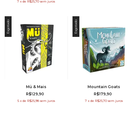
7
x
de
R$25,70
sem juros
Esgotado
Esgotado
Mü & Mais
Mountain Goats
R$129,90
R$179,90
5
x
de
R$25,98
sem juros
7
x
de
R$25,70
sem juros