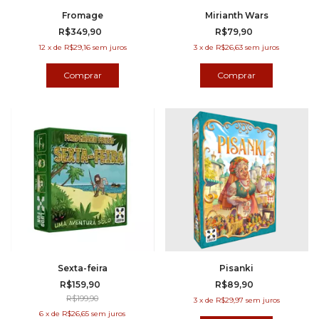
Fromage
Mirianth Wars
R$349,90
R$79,90
12
x
de
R$29,16
sem juros
3
x
de
R$26,63
sem juros
Sexta-feira
Pisanki
R$159,90
R$89,90
R$199,90
3
x
de
R$29,97
sem juros
6
x
de
R$26,65
sem juros