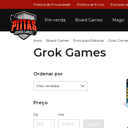
Política de Privacidade
Política de Envio
Exclusão 
Pré-venda
Board Games
Magic
Início
.
Board Games
.
Principais Editoras
.
Grok Game
Grok Games
Ordenar por
Preço
De
Até
Aplicar