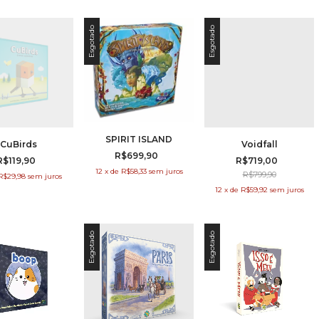
Esgotado
Esgotado
SPIRIT ISLAND
CuBirds
Voidfall
R$699,90
R$119,90
R$719,00
12
x
de
R$58,33
sem juros
R$799,90
R$29,98
sem juros
12
x
de
R$59,92
sem juros
Esgotado
Esgotado