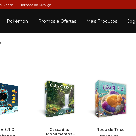
de Dados
Termos de Serviço
Pokémon
Promos e Ofertas
Mais Produtos
Jog
s
A.E.R.O.
Cascadia:
Roda de Tricô
Monumentos