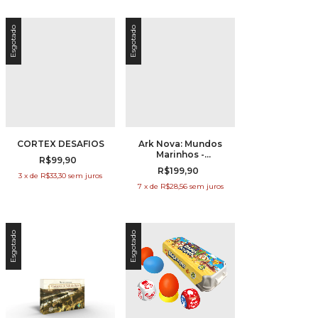
Esgotado
Esgotado
CORTEX DESAFIOS
Ark Nova: Mundos
Marinhos -
R$99,90
Expansão
R$199,90
3
x
de
R$33,30
sem juros
7
x
de
R$28,56
sem juros
Esgotado
Esgotado