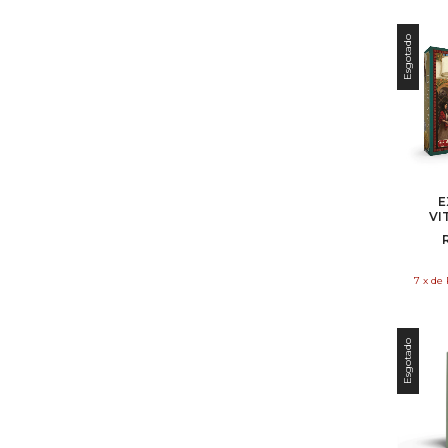
Esgotado
E
VI
ESSEN
7
x
de
Esgotado