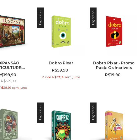
Esgotado
Esgotado
XPANSÂO
Dobro Pixar
Dobro Pixar - Promo
TICULTURE:
Pack: Os Incríveis
R$59,90
TUSCANY
R$199,90
R$19,90
TIAL EDITION
2
x
de
R$29,95
sem juros
R$329,90
R$28,56
sem juros
Esgotado
Esgotado