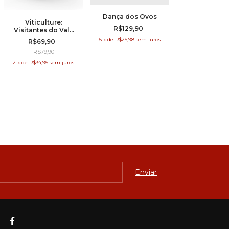
Dança dos Ovos
Viticulture:
R$129,90
Visitantes do Vale
do Reno
5
x
de
R$25,98
sem juros
R$69,90
R$79,90
2
x
de
R$34,95
sem juros