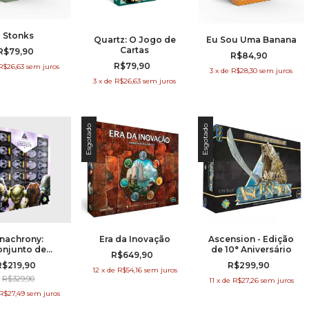
Stonks
Quartz: O Jogo de
Eu Sou Uma Banana
Cartas
R$79,90
R$84,90
R$79,90
R$26,63
sem juros
3
x
de
R$28,30
sem juros
3
x
de
R$26,63
sem juros
Esgotado
Esgotado
nachrony:
Era da Inovação
Ascension - Edição
onjunto de
de 10° Aniversário
R$649,90
niaturas de
R$219,90
R$299,90
oesqueleto
12
x
de
R$54,16
sem juros
R$329,90
11
x
de
R$27,26
sem juros
R$27,49
sem juros