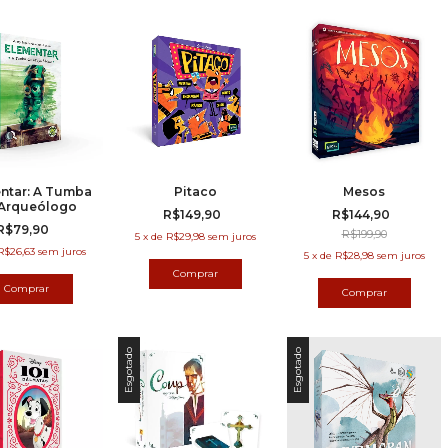
ntar: A Tumba
Pitaco
Mesos
Arqueólogo
R$149,90
R$144,90
R$79,90
R$199,90
5
x
de
R$29,98
sem juros
R$26,63
sem juros
5
x
de
R$28,98
sem juros
Esgotado
Esgotado