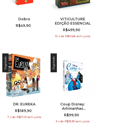
Dobro
VITICULTURE
EDIÇÃO ESSENCIAL
R$49,90
R$499,90
12
x
de
R$41,66
sem juros
Esgotado
Esgotado
DR. EUREKA
Coup Disney:
Artimanhas
R$189,90
Ardilosas
R$99,90
7
x
de
R$27,13
sem juros
3
x
de
R$33,30
sem juros