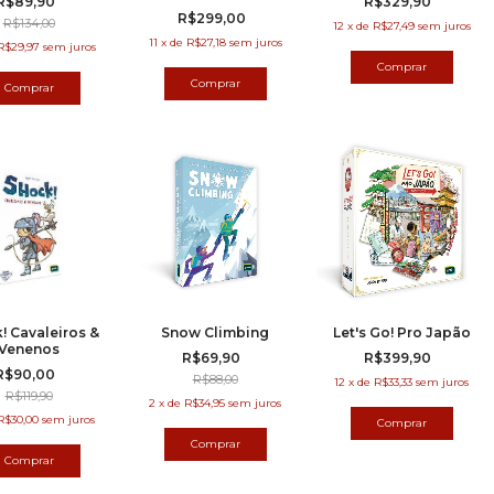
R$89,90
R$329,90
Naturais (Expansão)
R$299,00
R$134,00
12
x
de
R$27,49
sem juros
11
x
de
R$27,18
sem juros
R$29,97
sem juros
! Cavaleiros &
Snow Climbing
Let's Go! Pro Japão
Venenos
R$69,90
R$399,90
R$90,00
R$88,00
12
x
de
R$33,33
sem juros
R$119,90
2
x
de
R$34,95
sem juros
R$30,00
sem juros