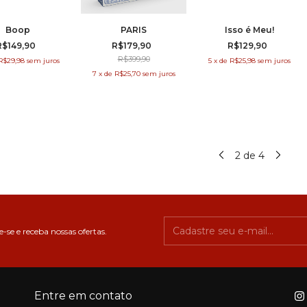
Boop
PARIS
Isso é Meu!
R$149,90
R$179,90
R$129,90
R$399,90
R$29,98
sem juros
5
x
de
R$25,98
sem juros
7
x
de
R$25,70
sem juros
2
de
4
-se e receba nossas ofertas.
Entre em contato