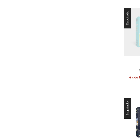
Esgotado
4
x
de
Esgotado