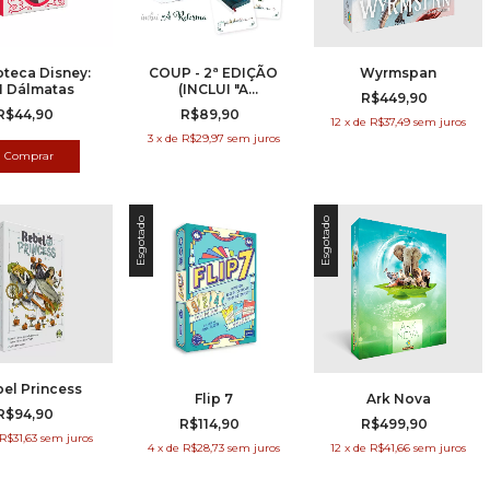
teca Disney:
COUP - 2ª EDIÇÃO
Wyrmspan
1 Dálmatas
(INCLUI "A
R$449,90
REFORMA")
R$44,90
R$89,90
12
x
de
R$37,49
sem juros
3
x
de
R$29,97
sem juros
Esgotado
Esgotado
el Princess
Flip 7
Ark Nova
R$94,90
R$114,90
R$499,90
R$31,63
sem juros
4
x
de
R$28,73
sem juros
12
x
de
R$41,66
sem juros