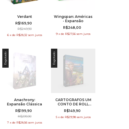
Verdant
Wingspan: Américas
- Expansão
R$169,90
R$248,00
R$249,90
9
x
de
R$27,56
sem juros
6
x
de
R$28,32
sem juros
Esgotado
Esgotado
Anachrony:
CARTOGRAFOS UM
Expansão Clássica
CONTO DE ROLL
PLAYER
R$199,90
R$149,90
R$299,90
5
x
de
R$29,98
sem juros
7
x
de
R$28,56
sem juros