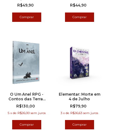
R$49,90
R$44,90
O Um Anel RPG -
Elementar: Morte em
Contos das Terras
4 de Julho
Ermas
R$130,00
R$79,90
5
x
de
R$26,00
sem juros
3
x
de
R$26,63
sem juros