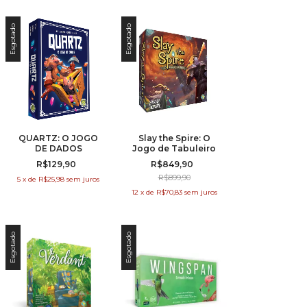
Esgotado
Esgotado
QUARTZ: O JOGO
Slay the Spire: O
DE DADOS
Jogo de Tabuleiro
R$129,90
R$849,90
R$899,90
5
x
de
R$25,98
sem juros
12
x
de
R$70,83
sem juros
Esgotado
Esgotado