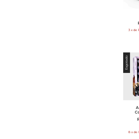
3
x
de
Esgotado
A
C
Mi
Ex
8
x
de