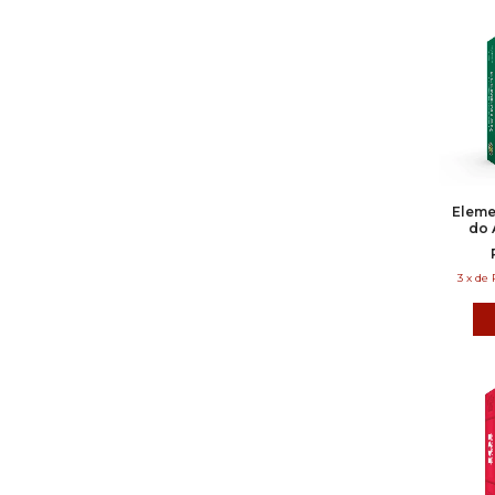
Eleme
do 
3
x
de