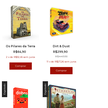
Os Pilares da Terra
Dirt & Dust
R$64,90
R$299,90
R$449,90
2
x
de
R$32,45
sem juros
11
x
de
R$27,26
sem juros
Esgotado
Esgotado