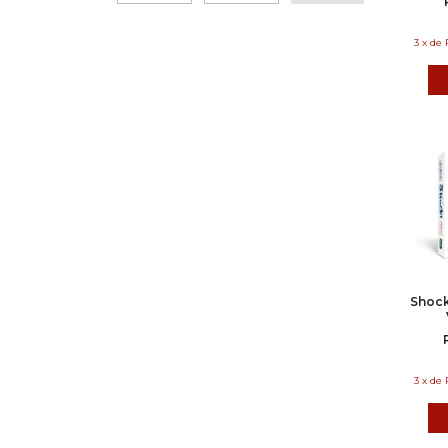
3
x
de
Shock
3
x
de