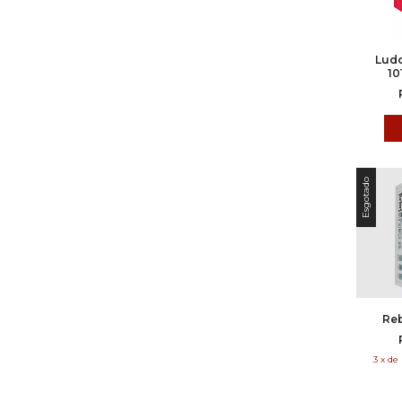
Ludo
10
Esgotado
Reb
3
x
de